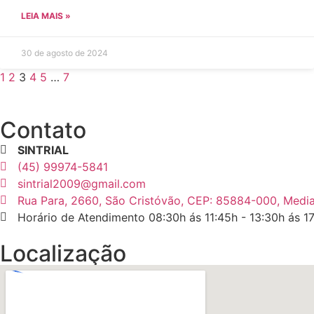
LEIA MAIS »
30 de agosto de 2024
1
2
3
4
5
…
7
Contato
SINTRIAL
(45) 99974-5841
sintrial2009@gmail.com
Rua Para, 2660, São Cristóvão, CEP: 85884-000, Media
Horário de Atendimento 08:30h ás 11:45h - 13:30h ás 1
Localização