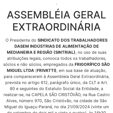
ASSEMBLÉIA GERAL
EXTRAORDINÁRIA
O Presidente do
SINDICATO DOS TRABALHADORES
DASEM INDÚSTRIAS DE
ALIMENTAÇÃO DE
MEDIANEIRA E REGIÃO (SINTRIAL)
, no uso de suas
atribuições legais, convoca todos os trabalhadores,
sócios e não sócios, empregados da
FRIGORÍFICO SÃO
MIGUEL LTDA
(
FRIVATTI)
, em sua base de atuação,
para comparecerem à Assembleia Geral Extraordinária,
prevista no artigo 612, parágrafo único, da CLT e Art.
80 e seguintes do Estatuto Social da Entidade, a
realizar-se, na CAPELA SÃO CRISTÓVÃO, na Rua Castro
Alves, número 970, São Cristóvão, na cidade de São
Miguel do Iguaçu-Paraná, no dia 21/09/2024 (vinte um
de setembro de dois mil e vinte e quatro), às 14h30